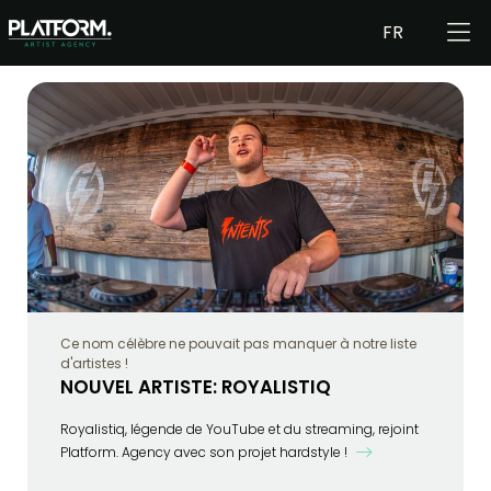
FR
Ce nom célèbre ne pouvait pas manquer à notre liste
d'artistes !
NOUVEL ARTISTE: ROYALISTIQ
Royalistiq, légende de YouTube et du streaming, rejoint
Platform. Agency avec son projet hardstyle !