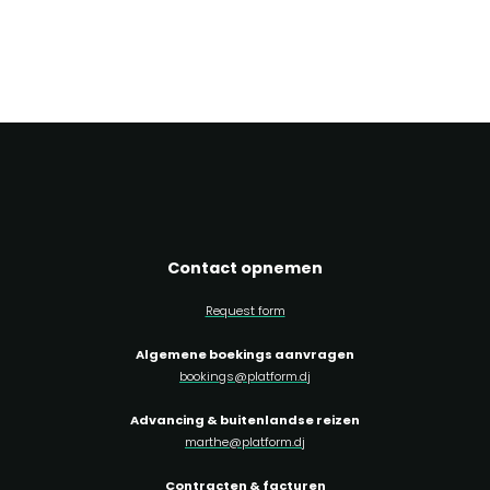
Contact opnemen
Request form
Algemene boekings aanvragen
bookings@platform.dj
Advancing & buitenlandse reizen
marthe@platform.dj
Contracten & facturen