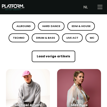
NL
ALLROUND
HARD DANCE
EDM & HOUSE
TECHNO
DRUM & BASS
LIVE ACT
MC
Laad vorige artikels
Michael Amani
Miss Puss