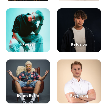
Reeze
Refuzion
Ronny Retro
Royalistiq