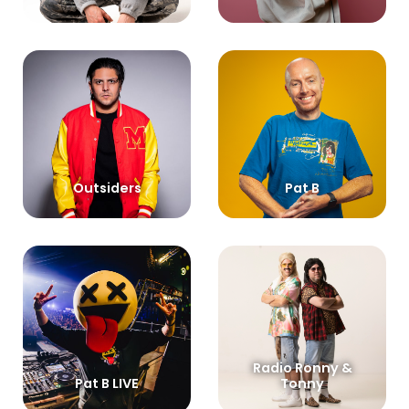
Outsiders
Pat B
Radio Ronny &
Pat B LIVE
Tonny