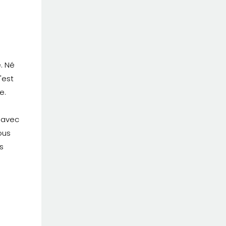
. Né
'est
e.
 avec
ous
s