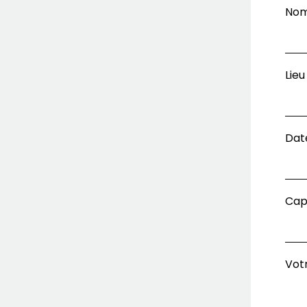
Nom
Lie
Dat
Cap
Vot