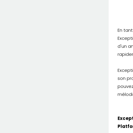
En tan
Except
d'un a
rapide
Except
son pr
pouvez
mélodi
Except
Platfo