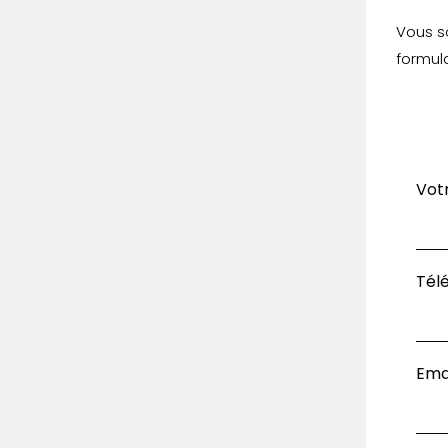
Vous s
formula
Vot
Tél
Ema