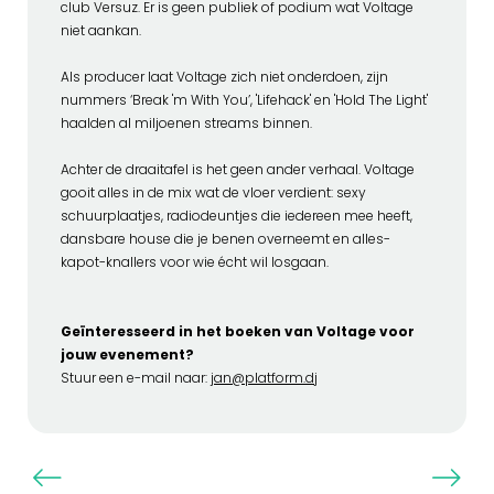
club Versuz. Er is geen publiek of podium wat Voltage
niet aankan.
Als producer laat Voltage zich niet onderdoen, zijn
nummers ‘Break 'm With You’, 'Lifehack' en 'Hold The Light'
haalden al miljoenen streams binnen.
Achter de draaitafel is het geen ander verhaal. Voltage
gooit alles in de mix wat de vloer verdient: sexy
schuurplaatjes, radiodeuntjes die iedereen mee heeft,
dansbare house die je benen overneemt en alles-
kapot-knallers voor wie écht wil losgaan.
Geïnteresseerd in het boeken van Voltage voor
jouw evenement?
Stuur een e-mail naar:
jan@platform.dj