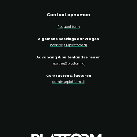
Contact opnemen
Request form
Algemene boekings aanvragen
bookings@platform.dj
Advancing & buitenlandse reizen
marthe@platform.dj
Contracten & facturen
admin@platform.dj